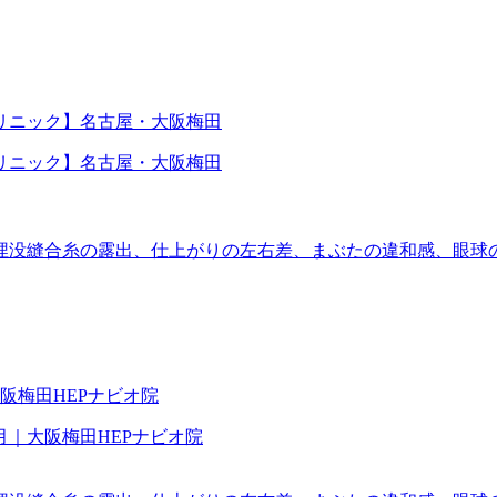
埋没縫合糸の露出、仕上がりの左右差、まぶたの違和感、眼球