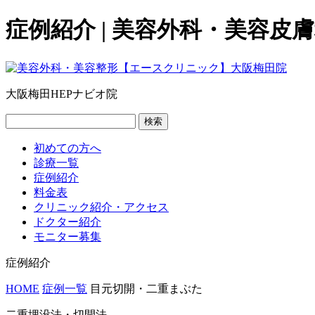
症例紹介 | 美容外科・美容
大阪梅田HEPナビオ院
検索
初めての方へ
診療一覧
症例紹介
料金表
クリニック紹介・アクセス
ドクター紹介
モニター募集
症例紹介
HOME
症例一覧
目元切開・二重まぶた
二重埋没法・切開法