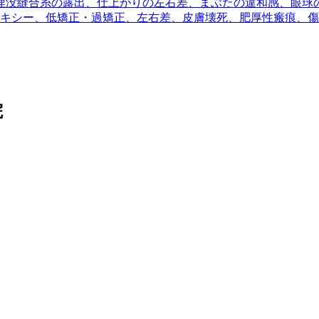
埋没縫合糸の露出、仕上がりの左右差、まぶたの違和感、眼球
キシー、低矯正・過矯正、左右差、皮膚壊死、肥厚性瘢痕、傷
院