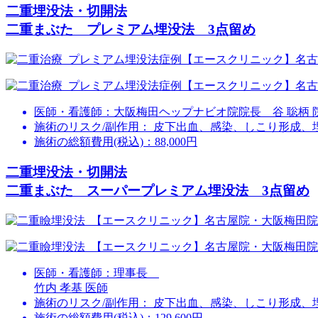
二重埋没法・切開法
二重まぶた プレミアム埋没法 3点留め
医師・看護師：
大阪梅田ヘップナビオ院院長 谷 聡柄 
施術のリスク/副作用：
皮下出血、感染、しこり形成、
施術の総額費用(税込)：
88,000円
二重埋没法・切開法
二重まぶた スーパープレミアム埋没法 3点留め
医師・看護師：
理事長
竹内 孝基 医師
施術のリスク/副作用：
皮下出血、感染、しこり形成、
施術の総額費用(税込)：
129,600円