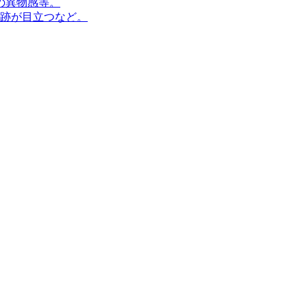
の異物感等。
跡が目立つなど。