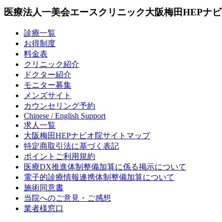
医療法人一美会エースクリニック大阪梅田HEPナ
診療一覧
お得制度
料金表
クリニック紹介
ドクター紹介
モニター募集
メンズサイト
カウンセリング予約
Chinese / English Support
求人一覧
大阪梅田HEPナビオ院サイトマップ
特定商取引法に基づく表記
ポイントご利用規約
医療DX推進体制整備加算に係る掲示について
電子的診療情報連携体制整備加算について
施術同意書
当院へのご意見・ご感想
業者様窓口