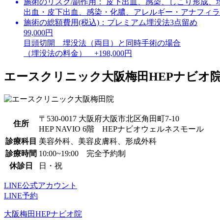
施術のリスク/副作用：
皮下出血、感染、しこり形成、
出血・皮下出血、感染・化膿、アレルギー・アナフィラ
施術の総額費用(税込)：
プレミアム埋没法3点留め
99,000円
目頭切開 埋没法（両目）と同時手術の場合
（埋没法の料金） +198,000円
エースクリニック大阪梅田HEPナビオ
〒530-0017 大阪府大阪市北区角田町7-10
住所
HEP NAVIO 6階 HEPナビオウェルネスモール
診療科目
美容外科、美容皮膚科、形成外科
診療時間
10:00~19:00 完全予約制
休診日
日・祝
LINE公式アカウント
LINE予約
大阪梅田HEPナビオ院