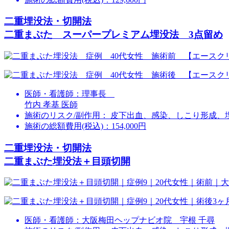
二重埋没法・切開法
二重まぶた スーパープレミアム埋没法 3点留め
医師・看護師：
理事長
竹内 孝基 医師
施術のリスク/副作用：
皮下出血、感染、しこり形成、
施術の総額費用(税込)：
154,000円
二重埋没法・切開法
二重まぶた埋没法＋目頭切開
医師・看護師：
大阪梅田ヘップナビオ院 宇根 千尋