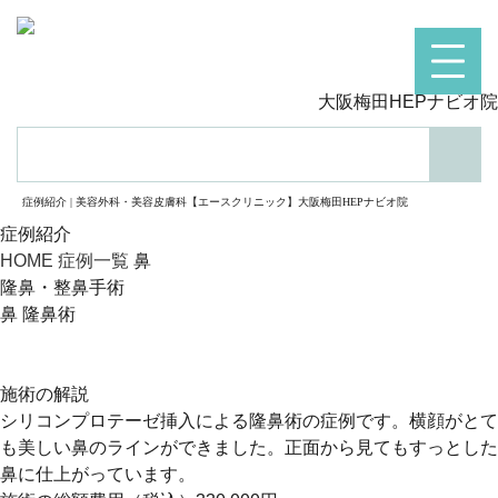
大阪梅田HEPナビオ院
検索
症例紹介 | 美容外科・美容皮膚科【エースクリニック】大阪梅田HEPナビオ院
症例紹介
HOME
症例一覧
鼻
隆鼻・整鼻手術
鼻 隆鼻術
施術の解説
シリコンプロテーゼ挿入による隆鼻術の症例です。横顔がとて
も美しい鼻のラインができました。正面から見てもすっとした
鼻に仕上がっています。