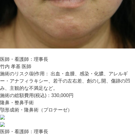
医師・看護師：
理事長
竹内 孝基 医師
施術のリスク/副作用：
出血・血腫、感染・化膿、アレルギ
ー・アナフィラキシー、若干の左右差、創のし開、傷跡の凹
み、主観的な不満足など。
施術の総額費用(税込)：
330,000円
隆鼻・整鼻手術
顎形成術・隆鼻術（プロテーゼ）
医師・看護師：
理事長