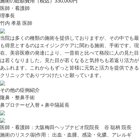
施術の総額費用（税込）
330,000円
医師・看護師
理事長
竹内 孝基 医師
当院は多くの種類の施術を提供しておりますが、その中でも最
も得意とするのはエイジングケアに関わる施術、手術です。現
在、美容医療の発達により、一昔前と比べて格段に人の見た目
は若くなりました。見た目が若くなると気持ちも若返り活力が
あふれます。これからもずっと皆様に元気と活力を提供できる
クリニックでありづつけたいと願っています。
その他の症例紹介
隆鼻・整鼻手術
鼻プロテーゼ入替＋鼻中隔延長
医師・看護師：
大阪梅田ヘップナビオ院院長 谷 聡柄 院長
施術のリスク/副作用：
出血・血腫、感染・化膿、アレルギ