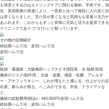
も得意とするのはエイジングケアに関わる施術、手術です。現
在、美容医療の発達により、一昔前と比べて格段に人の見た目
は若くなりました。見た目が若くなると気持ちも若返り活力が
あふれます。これからもずっと皆様に元気と活力を提供できる
クリニックでありづつけたいと願っています。
その他の症例紹介
経結膜ハムラ法・皮切ハムラ法
皮切ハムラ法
医師・看護師：
大阪梅田ヘップナビオ院院長 谷 聡柄 院長
施術のリスク/副作用：
出血・血腫、感染・化膿、アレルギ
ー・アナフィラキシー、しわが増えたと感じる、仕上がりの左
右差、膨らみが残る、へこみができる、外反、ドライアイな
ど。
施術の総額費用(税込)：
440,000円/皮切ハムラ法
経結膜ハムラ法・皮切ハムラ法