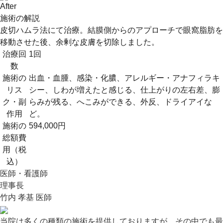
After
施術の解説
皮切ハムラ法にて治療。結膜側からのアプローチで眼窩脂肪を
移動させた後、余剰な皮膚を切除しました。
治療回
1回
数
施術の
出血・血腫、感染・化膿、アレルギー・アナフィラキ
リス
シー、しわが増えたと感じる、仕上がりの左右差、膨
ク・副
らみが残る、へこみができる、外反、ドライアイな
作用
ど。
施術の
594,000円
総額費
用（税
込）
医師・看護師
理事長
竹内 孝基 医師
当院は多くの種類の施術を提供しておりますが、その中でも最