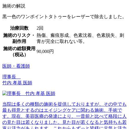
施術の解説
黒一色のワンポイントタトゥーをレーザーで除去しました。
治療回数
2回
施術のリスク・
熱傷、瘢痕形成、色素沈着、色素脱失、刺
副作用
青が完全に取れない等。
施術の総額費用
90,000円
（税込）
医師・看護師
理事長
竹内 孝基 医師
当院は多くの種類の施術を提供しておりますが、その中でも
最も得意とするのはエイジングケアに関わる施術、手術で
す。現在、美容医療の発達により、一昔前と比べて格段に人
の見た目は若くなりました。見た目が若くなると気持ちも若
返り活力があふれます。これからもずっと皆様に元気と活力