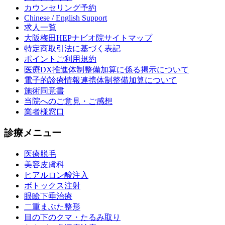
カウンセリング予約
Chinese / English Support
求人一覧
大阪梅田HEPナビオ院サイトマップ
特定商取引法に基づく表記
ポイントご利用規約
医療DX推進体制整備加算に係る掲示について
電子的診療情報連携体制整備加算について
施術同意書
当院へのご意見・ご感想
業者様窓口
診療メニュー
医療脱毛
美容皮膚科
ヒアルロン酸注入
ボトックス注射
眼瞼下垂治療
二重まぶた整形
目の下のクマ・たるみ取り