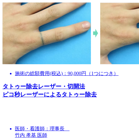
施術の総額費用(税込)：
90,000円（1つにつき）
タトゥー除去レーザー・切開法
ピコ秒レーザーによるタトゥー除去
医師・看護師：
理事長
竹内 孝基 医師