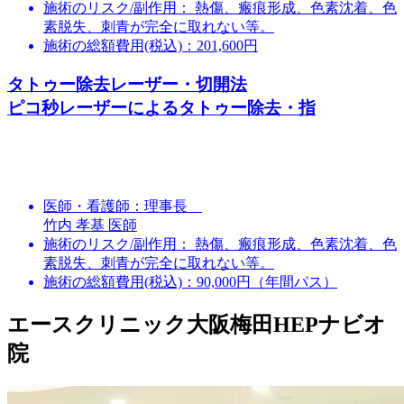
施術のリスク/副作用：
熱傷、瘢痕形成、色素沈着、色
素脱失、刺青が完全に取れない等。
施術の総額費用(税込)：
201,600円
タトゥー除去レーザー・切開法
ピコ秒レーザーによるタトゥー除去・指
医師・看護師：
理事長
竹内 孝基 医師
施術のリスク/副作用：
熱傷、瘢痕形成、色素沈着、色
素脱失、刺青が完全に取れない等。
施術の総額費用(税込)：
90,000円（年間パス）
エースクリニック大阪梅田HEPナビオ
院