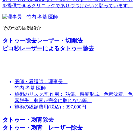
を提供できるクリニックでありづつけたいと願っています。
その他の症例紹介
タトゥー除去レーザー・切開法
ピコ秒レーザーによるタトゥー除去
医師・看護師：
理事長
竹内 孝基 医師
施術のリスク/副作用：
熱傷、瘢痕形成、色素沈着、色
素脱失、刺青が完全に取れない等。
施術の総額費用(税込)：
397,000円
タトゥー・刺青除去
タトゥー・刺青 レーザー除去