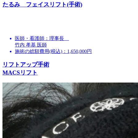
たるみ フェイスリフト(手術)
医師・看護師：
理事長
竹内 孝基 医師
施術の総額費用(税込)：
1,650,000円
リフトアップ手術
MACSリフト