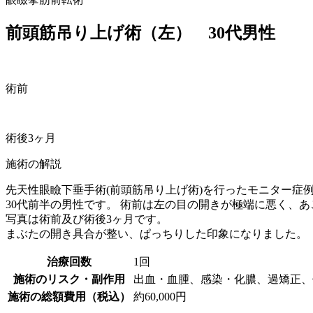
前頭筋吊り上げ術（左） 30代男性
術前
術後3ヶ月
施術の解説
先天性眼瞼下垂手術(前頭筋吊り上げ術)を行ったモニター症
30代前半の男性です。 術前は左の目の開きが極端に悪く、
写真は術前及び術後3ヶ月です。
まぶたの開き具合が整い、ぱっちりした印象になりました。
治療回数
1回
施術のリスク・副作用
出血・血腫、感染・化膿、過矯正、
施術の総額費用（税込）
約60,000円