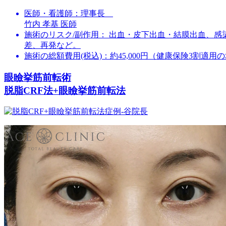
医師・看護師：
理事長
竹内 孝基 医師
施術のリスク/副作用：
出血・皮下出血・結膜出血、感
差、再発など。
施術の総額費用(税込)：
約45,000円（健康保険3割適用
眼瞼挙筋前転術
脱脂CRF法+眼瞼挙筋前転法