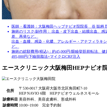
医師・看護師：
大阪梅田ヘップナビオ院院長 谷 聡柄 
施術のリスク/副作用：
出血・皮下出血・結膜出血、感
差、再発など。
出血・血腫、感染・化膿、アレルギー・アナフィラキシ
ど。
施術の総額費用(税込)：
約45,000円/眼瞼挙筋前転法、
495,000円/下瞼脱脂法+マイクロCRF注入
エースクリニック大阪梅田HEPナビオ
〒530-0017 大阪府大阪市北区角田町7-10
住所
HEP NAVIO 6階 HEPナビオウェルネスモール
診療科目
美容外科、美容皮膚科、形成外科
診療時間
10:00~19:00 完全予約制