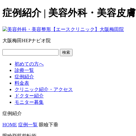
症例紹介 | 美容外科・美容
大阪梅田HEPナビオ院
検索
初めての方へ
診療一覧
症例紹介
料金表
クリニック紹介・アクセス
ドクター紹介
モニター募集
症例紹介
HOME
症例一覧
眼瞼下垂
眼瞼挙筋前転術