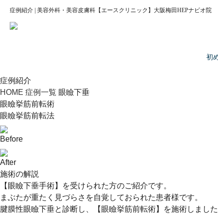
症例紹介 | 美容外科・美容皮膚科【エースクリニック】大阪梅田HEPナビオ院
初
症例紹介
HOME
症例一覧
眼瞼下垂
眼瞼挙筋前転術
眼瞼挙筋前転法
Before
After
施術の解説
【眼瞼下垂手術】を受けられた方のご紹介です。
まぶたが重たく見づらさを自覚しておられた患者様です。
腱膜性眼瞼下垂と診断し、【眼瞼挙筋前転術】を施術しました