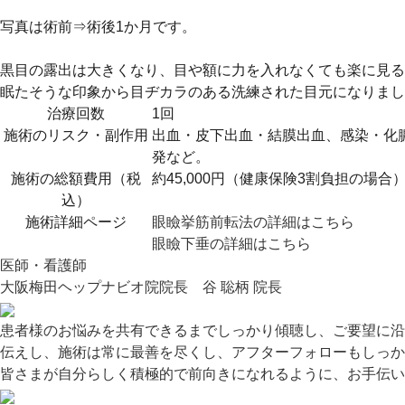
写真は術前⇒術後1か月です。
黒目の露出は大きくなり、目や額に力を入れなくても楽に見る
眠たそうな印象から目ヂカラのある洗練された目元になりました
治療回数
1回
施術のリスク・副作用
出血・皮下出血・結膜出血、感染・化
発など。
施術の総額費用（税
約45,000円（健康保険3割負担の場合
込）
施術詳細ページ
眼瞼挙筋前転法の詳細はこちら
眼瞼下垂の詳細はこちら
医師・看護師
大阪梅田ヘップナビオ院院長 谷 聡柄 院長
患者様のお悩みを共有できるまでしっかり傾聴し、ご要望に沿
伝えし、施術は常に最善を尽くし、アフターフォローもしっか
皆さまが自分らしく積極的で前向きになれるように、お手伝い