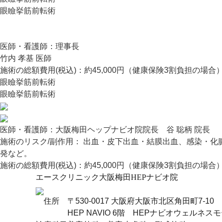
眼瞼挙筋前転術
医師・看護師：
理事長
竹内 孝基 医師
施術の総額費用(税込)：
約45,000円（健康保険3割負担の場合
眼瞼挙筋前転術
眼瞼挙筋前転術
医師・看護師：
大阪梅田ヘップナビオ院院長 谷 聡柄 院長
施術のリスク/副作用：
出血・皮下出血・結膜出血、感染・化
発など。
施術の総額費用(税込)：
約45,000円（健康保険3割負担の場合
エースクリニック大阪梅田HEPナビオ院
住所
〒530-0017 大阪府大阪市北区角田町7-10
HEP NAVIO 6階 HEPナビオウェルネス