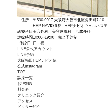
住所
〒530-0017 大阪府大阪市北区角田町7-10
HEP NAVIO 6階 HEPナビオウェルネス
診療科目
美容外科、美容皮膚科、形成外科
診療時間
10:00~19:00 完全予約制
休診日
日・祝
LINE公式アカウント
LINE予約
大阪梅田HEPナビオ院
公式Instagram
TOP
診療一覧
お得制度
料金表
クリニック紹介
アクセス
ドクター紹介