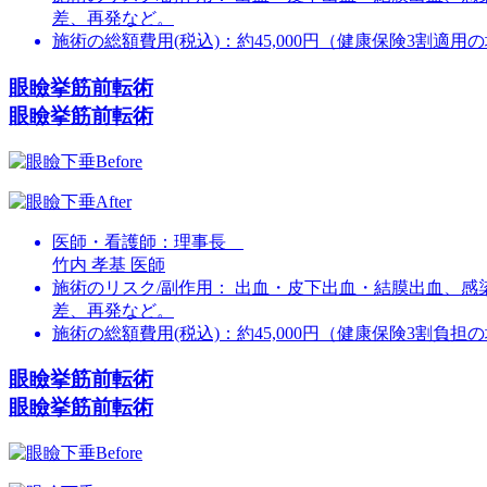
差、再発など。
施術の総額費用(税込)：
約45,000円（健康保険3割適用
眼瞼挙筋前転術
眼瞼挙筋前転術
医師・看護師：
理事長
竹内 孝基 医師
施術のリスク/副作用：
出血・皮下出血・結膜出血、感
差、再発など。
施術の総額費用(税込)：
約45,000円（健康保険3割負担
眼瞼挙筋前転術
眼瞼挙筋前転術