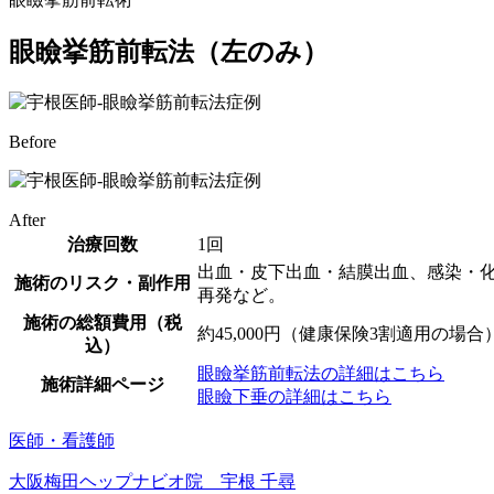
眼瞼挙筋前転法（左のみ）
Before
After
治療回数
1回
出血・皮下出血・結膜出血、感染・
施術のリスク・副作用
再発など。
施術の総額費用（税
約45,000円（健康保険3割適用の場合
込）
眼瞼挙筋前転法の詳細はこちら
施術詳細ページ
眼瞼下垂の詳細はこちら
医師・看護師
大阪梅田ヘップナビオ院 宇根 千尋