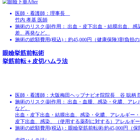
医師・看護師：
理事長
竹内 孝基 医師
施術のリスク/副作用：
出血・皮下出血・結膜出血、感
差、再発など。
施術の総額費用(税込)：
約45,000円（健康保険3割負担
眼瞼挙筋前転術
挙筋前転＋皮切ハムラ法
医師・看護師：
大阪梅田ヘップナビオ院院長 谷 聡柄 
施術のリスク/副作用：
出血・血腫、感染・化膿、アレ
など。
出血・皮下出血・結膜出血、感染・化膿、アレルギー・
皮下出血、感染、（使用する薬剤に対する）アレルギー
施術の総額費用(税込)：
眼瞼挙筋前転術/約45,000円（