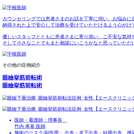
カウンセリングでは患者さまのお話を丁寧に伺い、お悩みに
納得された上で安心して治療を受けていただけるよう心がけ
優しいスタッフとともに患者さまに寄り添い、ご不安な気持
そして小さなことでもまた相談にいこうかなと思っていただ
その他の症例紹介
眼瞼挙筋前転術
眼瞼挙筋前転術
医師・看護師：
理事長
竹内 孝基 医師
施術のリスク/副作用：
出血・皮下出血・結膜出血、感