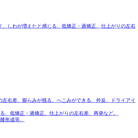
イ、しわが増えたと感じる、低矯正・過矯正、仕上がりの左右
の左右差、膨らみが残る、へこみができる、外反、ドライアイ
る、低矯正・過矯正、仕上がりの左右差、再発など。
腫形成等。