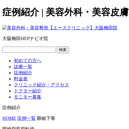
症例紹介 | 美容外科・美容
大阪梅田HEPナビオ院
検索
初めての方へ
診療一覧
症例紹介
料金表
クリニック紹介・アクセス
ドクター紹介
モニター募集
症例紹介
HOME
症例一覧
眼瞼下垂
眼瞼挙筋前転術