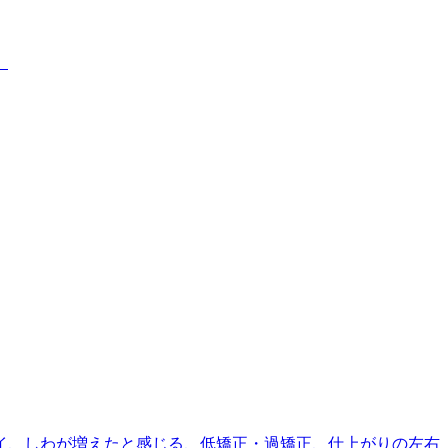
、
イ、しわが増えたと感じる、低矯正・過矯正、仕上がりの左右