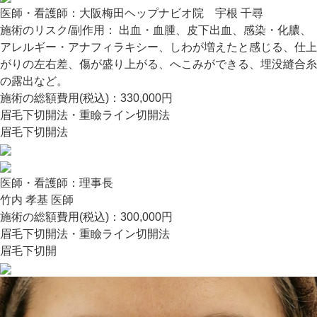
医師・看護師：
大阪梅田ヘップナビオ院 宇根 千尋
施術のリスク/副作用：
出血・血腫、皮下出血、感染・化膿、
アレルギー・アナフィラキシー、しわが増えたと感じる、仕上
がりの左右差、傷が盛り上がる、へこみができる、埋没縫合糸
の露出など。
施術の総額費用(税込)：
330,000円
眉毛下切開法・重瞼ライン切開法
眉毛下切開法
医師・看護師：
理事長
竹内 孝基 医師
施術の総額費用(税込)：
300,000円
眉毛下切開法・重瞼ライン切開法
眉毛下切開