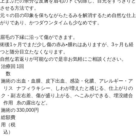
上まぶたの余分な皮膚を眉毛の下で切除し、目元をすっきりと
させる方法です。
元々の目の印象を保ちながらたるみを解消するため自然な仕上
がりであり、かつダウンタイムも少なめです。
眉毛の下縁に沿って傷ができます。
術後1ヶ月でまだ少し傷の赤み•腫れはありますが、3ヶ月も経
つと随分目立たなくなります。
自然な若返りが可能なので是非お気軽にご相談ください。
治療回
1回
数
施術の
出血・血腫、皮下出血、感染・化膿、アレルギー・ア
リス
ナフィラキシー、しわが増えたと感じる、仕上がりの
ク・副
左右差、傷が盛り上がる、へこみができる、埋没縫合
作用
糸の露出など。
施術の
330,000円
総額費
用（税
込）