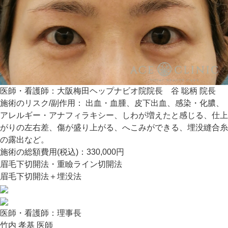
医師・看護師：
大阪梅田ヘップナビオ院院長 谷 聡柄 院長
施術のリスク/副作用：
出血・血腫、皮下出血、感染・化膿、
アレルギー・アナフィラキシー、しわが増えたと感じる、仕上
がりの左右差、傷が盛り上がる、へこみができる、埋没縫合糸
の露出など。
施術の総額費用(税込)：
330,000円
眉毛下切開法・重瞼ライン切開法
眉毛下切開法＋埋没法
医師・看護師：
理事長
竹内 孝基 医師