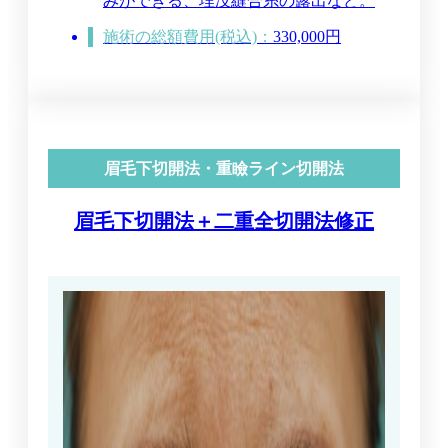
みができる、埋没縫合糸の露出など。
施術の総額費用(税込)：
330,000円
眉毛下切開法・重瞼ライン切開法
眉毛下切開法＋二重全切開法修正