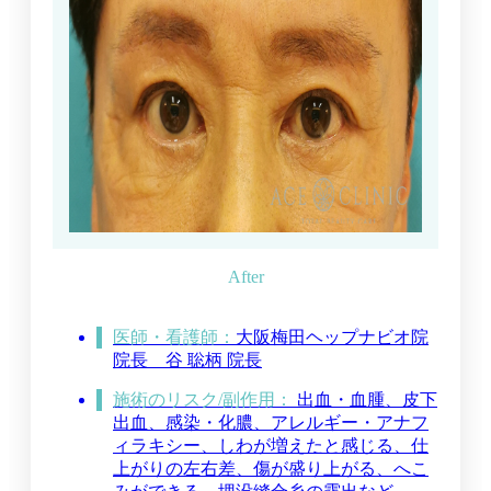
医師・看護師：
大阪梅田ヘップナビオ院
院長 谷 聡柄 院長
施術のリスク/副作用：
出血・血腫、皮下
出血、感染・化膿、アレルギー・アナフ
ィラキシー、しわが増えたと感じる、仕
上がりの左右差、傷が盛り上がる、へこ