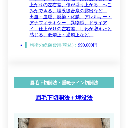
上がりの左右差、傷が盛り上がる、へこ
みができる、埋没縫合糸の露出など。
出血・血腫、感染・化膿、アレルギー・
アナフィラキシー、異物感、ドライア
イ、仕上がりの左右差、しわが増えたと
感じる、低矯正・過矯正など。
施術の総額費用(税込)：
990,000円
眉毛下切開法・重瞼ライン切開法
眉毛下切開法＋埋没法