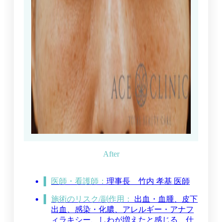
医師・看護師：
理事長
竹内 孝基 医師
施術のリスク/副作用：
出血・血腫、皮下
出血、感染・化膿、アレルギー・アナフ
ィラキシー、しわが増えたと感じる、仕