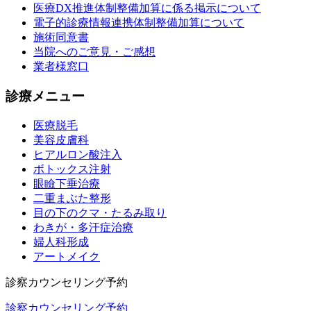
医療DX推進体制整備加算に係る掲示について
電子的診療情報連携体制整備加算について
施術同意書
当院へのご意見・ご感想
業者様窓口
診療メニュー
医療脱毛
美容皮膚科
ヒアルロン酸注入
ボトックス注射
眼瞼下垂治療
二重まぶた整形
目の下のクマ・たるみ取り
わきが・多汗症治療
婦人科形成
アートメイク
診察カウンセリング予約
診察カウンセリング予約