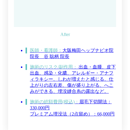
医師・看護師：
大阪梅田ヘップナビオ院
院長 谷 聡柄 院長
施術のリスク/副作用：
出血・血腫、皮下
出血、感染・化膿、アレルギー・アナフ
ィラキシー、しわが増えたと感じる、仕
上がりの左右差、傷が盛り上がる、へこ
みができる、埋没縫合糸の露出など。
施術の総額費用(税込)：
眉毛下切開法：
330,000円
プレミアム埋没法（2点留め）：66,000円