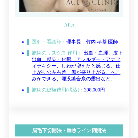
医師・看護師：
理事長
竹内 孝基 医師
施術のリスク/副作用：
出血・血腫、皮下
出血、感染・化膿、アレルギー・アナフ
ィラキシー、しわが増えたと感じる、仕
上がりの左右差、傷が盛り上がる、へこ
みができる、埋没縫合糸の露出など。
施術の総額費用(税込)：
398,000円
眉毛下切開法・重瞼ライン切開法