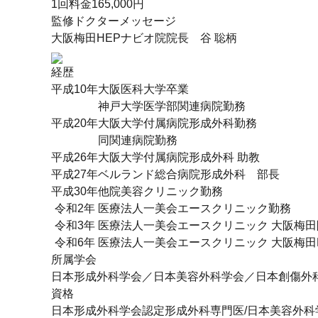
1回料金
165,000円
監修ドクターメッセージ
大阪梅田HEPナビオ院院長 谷 聡柄
経歴
平成10年
大阪医科大学卒業
神戸大学医学部関連病院勤務
平成20年
大阪大学付属病院形成外科勤務
同関連病院勤務
平成26年
大阪大学付属病院形成外科 助教
平成27年
ベルランド総合病院形成外科 部長
平成30年
他院美容クリニック勤務
令和2年
医療法人一美会エースクリニック勤務
令和3年
医療法人一美会エースクリニック 大阪梅
令和6年
医療法人一美会エースクリニック 大阪梅田
所属学会
日本形成外科学会／日本美容外科学会／日本創傷外
資格
日本形成外科学会認定形成外科専門医/日本美容外科学