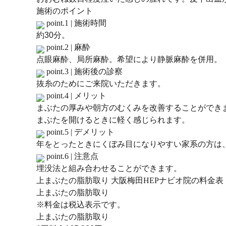
施術のポイント
point.1 |
施術時間
約30分。
point.2 |
麻酔
点眼麻酔、局所麻酔。希望により静脈麻酔を併用。
point.3 |
施術後の診察
抜糸のためにご来院いただきます。
point.4 |
メリット
まぶたの厚みや朝方のむくみを改善することができ
まぶたを開けるときに軽く感じられます。
point.5 |
デメリット
年をとったときにくぼみ目になりやすい家系の方は
point.6 |
注意点
埋没法と組み合わせることができます。
上まぶたの脂肪取り 大阪梅田HEPナビオ院の料金表
上まぶたの脂肪取り
※料金は税込表示です。
上まぶたの脂肪取り