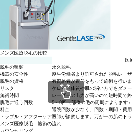
メンズ医療脱毛の比較
医
脱毛の種類
永久脱毛
機器の安全性
厚生労働省より許可された脱毛レーザ
脱毛の資格
有資格者が責任をもって施術を行いま
リスク
ケロイド体質や肌の弱い方でもダメー
施術時間
レーザーの出力が高いので短時間で終
脱毛に通う回数
5～8回（部位の毛の周期によります
料金
通院回数が少なく、回数・期間・費用
トラブル・アフターケア
医師が診察します。万が一の肌のトラ
メンズ医療脱毛 施術の流れ
カウンセリング