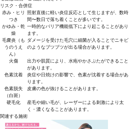
リスク・合併症
赤み・ヒリ
照射直後に軽い炎症反応として生じますが、数時
つき
間〜数日で落ち着くことが多いです。
かゆみ・乾
一時的なバリア機能低下により起こることがあり
燥
ます。
毛嚢炎（も
ダメージを受けた毛穴に細菌が入ることでニキビ
うのうえ
のようなブツブツが出る場合があります。
ん）
火傷
出力や肌質により、水疱やかさぶたができること
があります。
色素沈着
炎症や日焼けの影響で、色素が沈着する場合があ
ります。
色素脱失
皮膚の色が抜けることがあります。
（白斑）
硬毛化
産毛や細い毛が、レーザーによる刺激により太
く・濃くなることがあります。
関連する施術