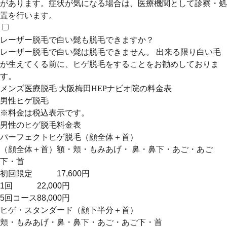
があります。症状が気になる場合は、医療機関として診察・処
置を行います。
レーザー脱毛で白い髭も脱毛できますか？
レーザー脱毛で白い髭は脱毛できません。 出来る限り白い毛
が生えてくる前に、ヒゲ脱毛をすることをお勧めしておりま
す。
メンズ医療脱毛 大阪梅田HEPナビオ院の料金表
男性ヒゲ脱毛
※料金は税込表示です。
男性のヒゲ脱毛料金表
パーフェクトヒゲ脱毛（顔全体＋首）
（顔全体＋首）額・頬・もみあげ・ 鼻・鼻下・あご・あご
下・首
初回限定
17,600円
1回
22,000円
5回コース
88,000円
ヒゲ・スタンダード（顔下半分＋首）
頬・もみあげ・鼻・鼻下・あご・あご下・首