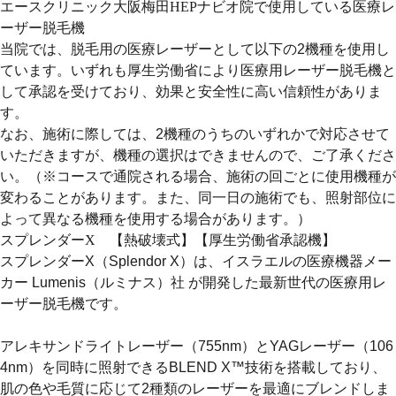
エースクリニック大阪梅田HEPナビオ院で使用している医療レ
ーザー脱毛機
当院では、脱毛用の医療レーザーとして以下の2機種を使用し
ています。いずれも厚生労働省により医療用レーザー脱毛機と
して承認を受けており、効果と安全性に高い信頼性がありま
す。
なお、施術に際しては、2機種のうちのいずれかで対応させて
いただきますが、機種の選択はできませんので、ご了承くださ
い。（※コースで通院される場合、施術の回ごとに使用機種が
変わることがあります。また、同一日の施術でも、照射部位に
よって異なる機種を使用する場合があります。）
スプレンダーX 【熱破壊式】【厚生労働省承認機】
スプレンダーX（Splendor X）は、イスラエルの医療機器メー
カー Lumenis（ルミナス）社 が開発した最新世代の医療用レ
ーザー脱毛機です。
アレキサンドライトレーザー（755nm）とYAGレーザー（106
4nm）を同時に照射できるBLEND X™技術
を搭載しており、
肌の色や毛質に応じて2種類のレーザーを最適にブレンドしま