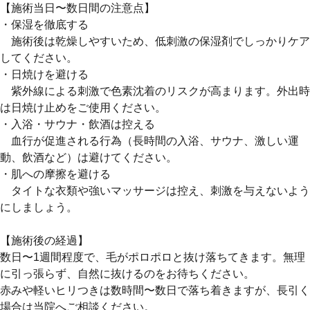
【施術当日〜数日間の注意点】
・保湿を徹底する
施術後は乾燥しやすいため、低刺激の保湿剤でしっかりケア
してください。
・日焼けを避ける
紫外線による刺激で色素沈着のリスクが高まります。外出時
は日焼け止めをご使用ください。
・入浴・サウナ・飲酒は控える
血行が促進される行為（長時間の入浴、サウナ、激しい運
動、飲酒など）は避けてください。
・肌への摩擦を避ける
タイトな衣類や強いマッサージは控え、刺激を与えないよう
にしましょう。
【施術後の経過】
数日〜1週間程度で、毛がポロポロと抜け落ちてきます。無理
に引っ張らず、自然に抜けるのをお待ちください。
赤みや軽いヒリつきは数時間〜数日で落ち着きますが、長引く
場合は当院へご相談ください。