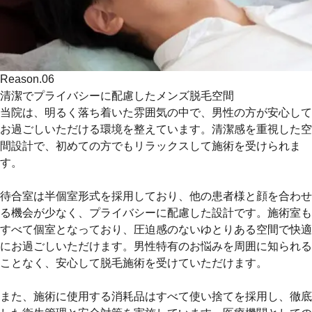
Reason.
06
清潔でプライバシーに配慮したメンズ脱毛空間
当院は、
明るく落ち着いた雰囲気
の中で、男性の方が安心して
お過ごしいただける環境を整えています。清潔感を重視した空
間設計で、初めての方でもリラックスして施術を受けられま
す。
待合室は
半個室形式
を採用しており、他の患者様と顔を合わせ
る機会が少なく、
プライバシーに配慮
した設計です。施術室も
すべて
個室
となっており、圧迫感のないゆとりある空間で快適
にお過ごしいただけます。男性特有のお悩みを周囲に知られる
ことなく、安心して
脱毛施術
を受けていただけます。
また、施術に使用する
消耗品はすべて使い捨て
を採用し、徹底