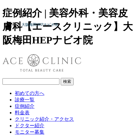
症例紹介 | 美容外科・美容皮
膚科【エースクリニック】大
大阪梅田HEPナビオ院
阪梅田HEPナビオ院
検索
初めての方へ
診療一覧
症例紹介
料金表
クリニック紹介・アクセス
ドクター紹介
モニター募集