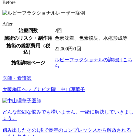
Before
After
治療回数
2回
施術のリスク・副作用
色素沈着、色素脱失、水疱形成等
施術の総額費用（税
22,000円/1回
込）
ルビーフラクショナルの詳細はこち
施術詳細ページ
ら
医師・看護師
大阪梅田ヘップナビオ院 中山理華子
どんな些細な悩みでも構いません、一緒に解決していきまし
ょう。
踏み出したその1歩で長年のコンプレックスから解放される