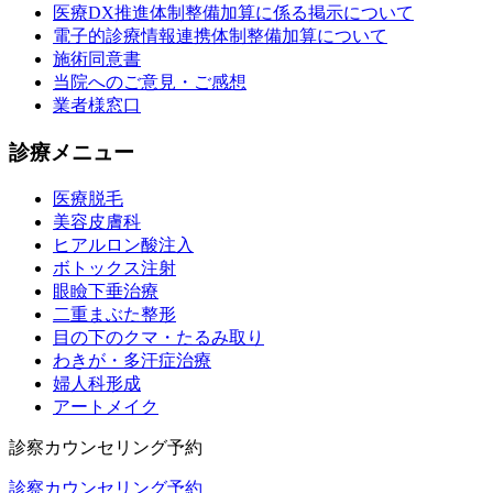
医療DX推進体制整備加算に係る掲示について
電子的診療情報連携体制整備加算について
施術同意書
当院へのご意見・ご感想
業者様窓口
診療メニュー
医療脱毛
美容皮膚科
ヒアルロン酸注入
ボトックス注射
眼瞼下垂治療
二重まぶた整形
目の下のクマ・たるみ取り
わきが・多汗症治療
婦人科形成
アートメイク
診察カウンセリング予約
診察カウンセリング予約