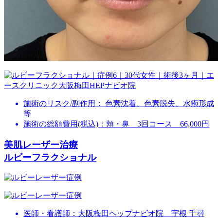
施術のリスク/副作用：
色素沈着、色素脱失、水疱形成
等
施術の総額費用(税込)：
頬・鼻 3回コース 66,000円
美肌レーザー治療
ルビーフラクショナル
医師・看護師：
大阪梅田ヘップナビオ院 宇根 千尋