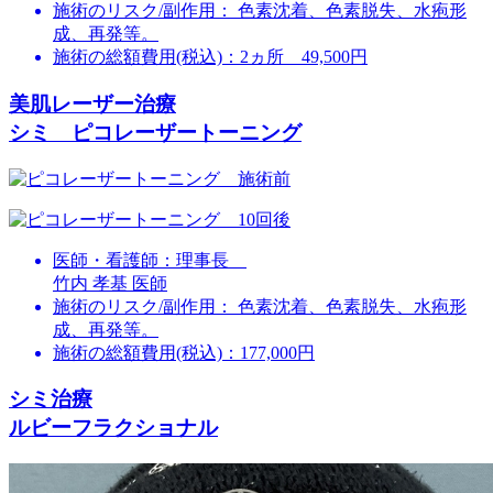
施術のリスク/副作用：
色素沈着、色素脱失、水疱形
成、再発等。
施術の総額費用(税込)：
2ヵ所 49,500円
美肌レーザー治療
シミ ピコレーザートーニング
医師・看護師：
理事長
竹内 孝基 医師
施術のリスク/副作用：
色素沈着、色素脱失、水疱形
成、再発等。
施術の総額費用(税込)：
177,000円
シミ治療
ルビーフラクショナル