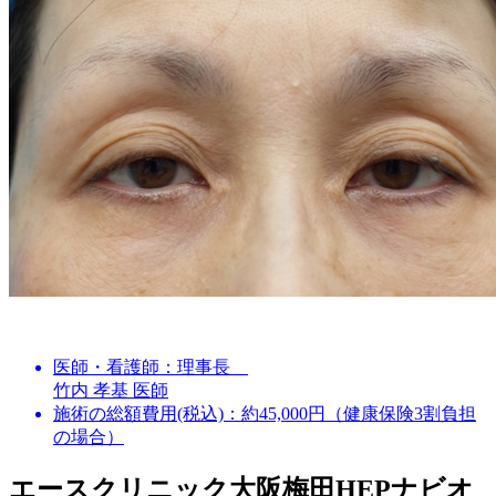
医師・看護師：
理事長
竹内 孝基 医師
施術の総額費用(税込)：
約45,000円（健康保険3割負担
の場合）
エースクリニック大阪梅田HEPナビオ