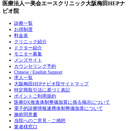
医療法人一美会エースクリニック大阪梅田HEPナ
ビオ院
診療一覧
お得制度
料金表
クリニック紹介
ドクター紹介
モニター募集
メンズサイト
カウンセリング予約
Chinese / English Support
求人一覧
大阪梅田HEPナビオ院サイトマップ
特定商取引法に基づく表記
ポイントご利用規約
医療DX推進体制整備加算に係る掲示について
電子的診療情報連携体制整備加算について
施術同意書
当院へのご意見・ご感想
業者様窓口