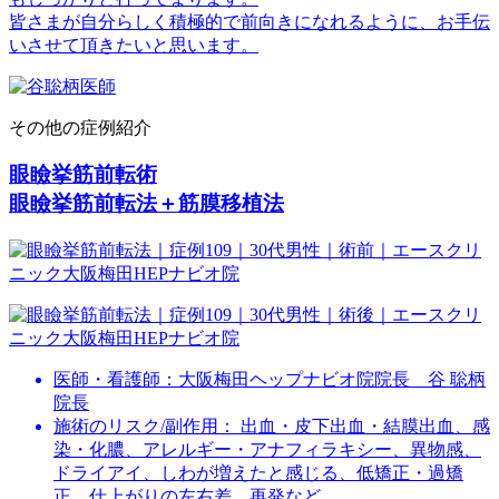
皆さまが自分らしく積極的で前向きになれるように、お手伝
いさせて頂きたいと思います。
その他の症例紹介
眼瞼挙筋前転術
眼瞼挙筋前転法＋筋膜移植法
医師・看護師：
大阪梅田ヘップナビオ院院長 谷 聡柄
院長
施術のリスク/副作用：
出血・皮下出血・結膜出血、感
染・化膿、アレルギー・アナフィラキシー、異物感、
ドライアイ、しわが増えたと感じる、低矯正・過矯
正、仕上がりの左右差、再発など。