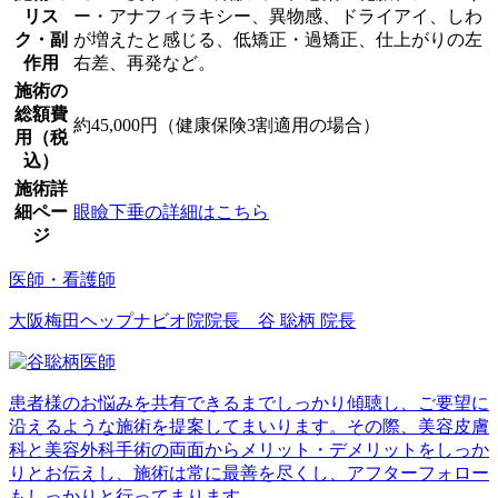
リス
ー・アナフィラキシー、異物感、ドライアイ、しわ
ク・副
が増えたと感じる、低矯正・過矯正、仕上がりの左
作用
右差、再発など。
施術の
総額費
約45,000円（健康保険3割適用の場合）
用（税
込）
施術詳
細ペー
眼瞼下垂の詳細はこちら
ジ
医師・看護師
大阪梅田ヘップナビオ院院長 谷 聡柄 院長
患者様のお悩みを共有できるまでしっかり傾聴し、ご要望に
沿えるような施術を提案してまいります。その際、美容皮膚
科と美容外科手術の両面からメリット・デメリットをしっか
りとお伝えし、施術は常に最善を尽くし、アフターフォロー
もしっかりと行ってまります。