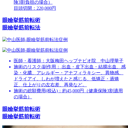
険3割負担の場合）
目頭切開：220,000円
眼瞼挙筋前転術
眼瞼挙筋前転法
医師・看護師：
大阪梅田ヘップナビオ院 中山理華子
施術のリスク/副作用：
出血・皮下出血・結膜出血、感
染・化膿、アレルギー・アナフィラキシー、異物感、
ドライアイ、しわが増えたと感じる、低矯正・過矯
正、仕上がりの左右差、再発など。
施術の総額費用(税込)：
約45,000円（健康保険3割適用
の場合）
眼瞼挙筋前転術
眼瞼挙筋前転術