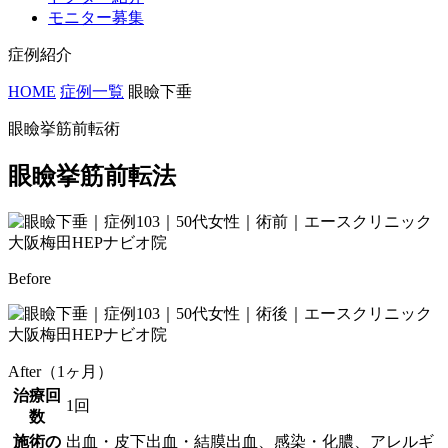
モニター募集
症例紹介
HOME
症例一覧
眼瞼下垂
眼瞼挙筋前転術
眼瞼挙筋前転法
Before
After（1ヶ月）
治療回
1回
数
施術の
出血・皮下出血・結膜出血、感染・化膿、アレルギ