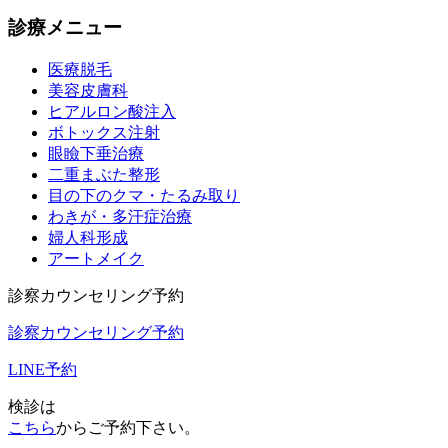
診療メニュー
医療脱毛
美容皮膚科
ヒアルロン酸注入
ボトックス注射
眼瞼下垂治療
二重まぶた整形
目の下のクマ・たるみ取り
わきが・多汗症治療
婦人科形成
アートメイク
診察カウンセリング予約
診察カウンセリング予約
LINE予約
検診は
こちら
からご予約下さい。