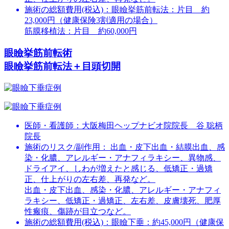
施術の総額費用(税込)：
眼瞼挙筋前転法：片目 約
23,000円（健康保険3割適用の場合）
筋膜移植法：片目 約60,000円
眼瞼挙筋前転術
眼瞼挙筋前転法＋目頭切開
医師・看護師：
大阪梅田ヘップナビオ院院長 谷 聡柄
院長
施術のリスク/副作用：
出血・皮下出血・結膜出血、感
染・化膿、アレルギー・アナフィラキシー、異物感、
ドライアイ、しわが増えたと感じる、低矯正・過矯
正、仕上がりの左右差、再発など。
出血・皮下出血、感染・化膿、アレルギー・アナフィ
ラキシー、低矯正・過矯正、左右差、皮膚壊死、肥厚
性瘢痕、傷跡が目立つなど。
施術の総額費用(税込)：
眼瞼下垂：約45,000円（健康保