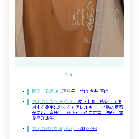
医師・看護師：
理事長 竹内 孝基 医師
施術のリスク/副作用：
皮下出血、感染、（使
用する薬剤に対する）アレルギー、脂肪の定着
が悪い、塞栓症、仕上がりの左右差、凹凸、肉
芽腫形成等。
施術の総額費用(税込)：
660,000円