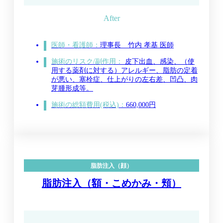
医師・看護師：
理事長 竹内 孝基 医師
施術のリスク/副作用：
皮下出血、感染、（使
用する薬剤に対する）アレルギー、脂肪の定着
が悪い、塞栓症、仕上がりの左右差、凹凸、肉
芽腫形成等。
施術の総額費用(税込)：
660,000円
脂肪注入（顔）
脂肪注入（額・こめかみ・頬）