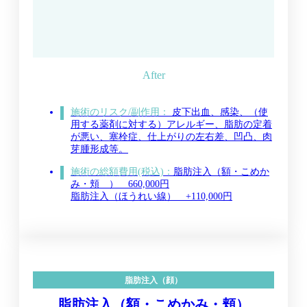
施術のリスク/副作用：
皮下出血、感染、（使
用する薬剤に対する）アレルギー、脂肪の定着
が悪い、塞栓症、仕上がりの左右差、凹凸、肉
芽腫形成等。
施術の総額費用(税込)：
脂肪注入（額・こめか
み・頬 ） 660,000円
脂肪注入（ほうれい線） +110,000円
脂肪注入（顔）
脂肪注入（額・こめかみ・頬）