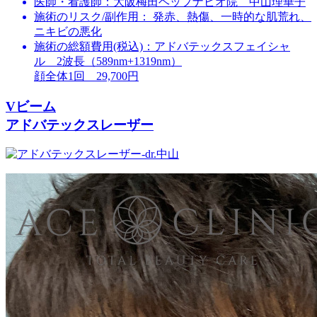
医師・看護師：
大阪梅田ヘップナビオ院 中山理華子
施術のリスク/副作用：
発赤、熱傷、一時的な肌荒れ、
ニキビの悪化
施術の総額費用(税込)：
アドバテックスフェイシャ
ル 2波長（589nm+1319nm）
顔全体1回 29,700円
Vビーム
アドバテックスレーザー