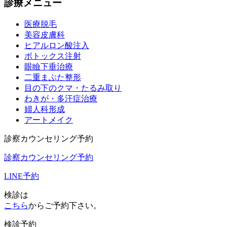
診療メニュー
医療脱毛
美容皮膚科
ヒアルロン酸注入
ボトックス注射
眼瞼下垂治療
二重まぶた整形
目の下のクマ・たるみ取り
わきが・多汗症治療
婦人科形成
アートメイク
診察カウンセリング予約
診察カウンセリング予約
LINE予約
検診は
こちら
からご予約下さい。
検診予約