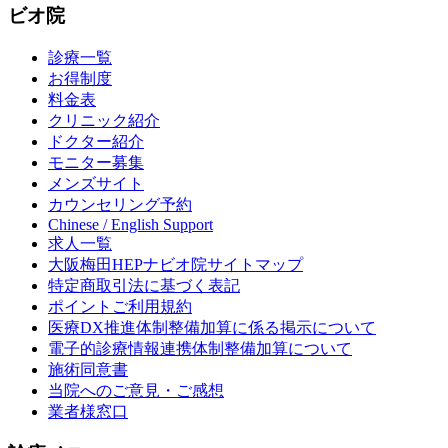
ビオ院
診療一覧
お得制度
料金表
クリニック紹介
ドクター紹介
モニター募集
メンズサイト
カウンセリング予約
Chinese / English Support
求人一覧
大阪梅田HEPナビオ院サイトマップ
特定商取引法に基づく表記
ポイントご利用規約
医療DX推進体制整備加算に係る掲示について
電子的診療情報連携体制整備加算について
施術同意書
当院へのご意見・ご感想
業者様窓口