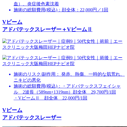
血）、炎症後色素沈着
施術の総額費用(税込)：
顔全体：22,000円／1回
Vビーム
アドバテックスレーザー＋VビームⅡ
施術のリスク/副作用：
発赤、熱傷、一時的な肌荒れ、
ニキビの悪化
施術の総額費用(税込)：
・アドバテックスフェイシャ
ル 2波長（589nm+1319nm）顔全体 29,700円/1回
・VビームⅡ 顔全体 22,000円/1回
Vビーム
アドバテックスレーザー