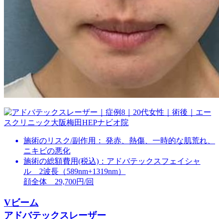
施術のリスク/副作用：
発赤、熱傷、一時的な肌荒れ、
ニキビの悪化
施術の総額費用(税込)：
アドバテックスフェイシャ
ル 2波長（589nm+1319nm）
顔全体 29,700円/回
Vビーム
アドバテックスレーザー