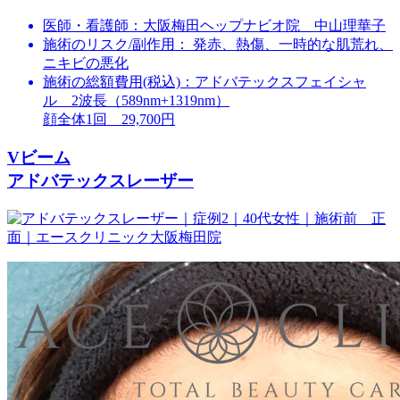
医師・看護師：
大阪梅田ヘップナビオ院 中山理華子
施術のリスク/副作用：
発赤、熱傷、一時的な肌荒れ、
ニキビの悪化
施術の総額費用(税込)：
アドバテックスフェイシャ
ル 2波長（589nm+1319nm）
顔全体1回 29,700円
Vビーム
アドバテックスレーザー