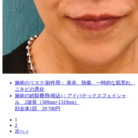
施術のリスク/副作用：
発赤、熱傷、一時的な肌荒れ、
ニキビの悪化
施術の総額費用(税込)：
アドバテックスフェイシャ
ル 2波長（589nm+1319nm）
顔全体1回 29,700円
1
2
次へ »