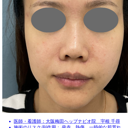
医師・看護師：
大阪梅田ヘップナビオ院 宇根 千尋
施術のリスク/副作用：
発赤、熱傷、一時的な肌荒れ、