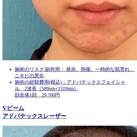
施術のリスク/副作用：
発赤、熱傷、一時的な肌荒れ、
ニキビの悪化
施術の総額費用(税込)：
アドバテックスフェイシャ
ル 2波長（589nm+1319nm）
顔全体1回 29,700円
Vビーム
アドバテックスレーザー