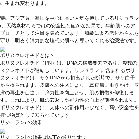
に生まれ変わります。
特にアジア圏、韓国を中心に高い人気を博しているリジュラン
i。天然素材ならではの安全性と確かな効果で、年齢肌へのア
プローチとして注目を集めています。加齢による老化から肌を
守り、明るく弾力的な理想の肌へと導いてくれる治療法です。
ポリヌクレオチドとは？
ポリヌクレオチド（PN）は、DNAの構成要素であり、複数の
ヌクレオチドが連結しています。リジュランiに含まれるポリ
ヌクレオチドは、サケDNAから抽出された断片で、サケ白子
から得られます。皮膚への注入により、真皮層に働きかけ、皮
膚の再生を促進し、弾力性を向上させ、肌の損傷を修復しま
す。これにより、肌の若返りや弾力性の向上が期待されます。
ポリヌクレオチドは、人体への副作用が少なく、高い安全性を
持つ物質として知られています。
リジュランi の効果
リジュランi の効果は以下の通りです：