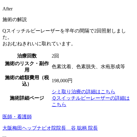
After
施術の解説
Qスイッチルビーレーザーを半年の間隔で2回照射しまし
た。
おおむねきれいに取れています。
治療回数
2回
施術のリスク・副作
色素沈着、色素脱失、水疱形成等
用
施術の総額費用（税
198,000円
込）
シミ取り治療の詳細はこちら
施術詳細ページ
Ｑスイッチルビーレーザーの詳細は
こちら
医師・看護師
大阪梅田ヘップナビオ院院長 谷 聡柄 院長