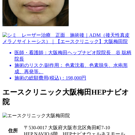
医師・看護師：
大阪梅田ヘップナビオ院院長 谷 聡柄
院長
施術のリスク/副作用：
色素沈着、色素脱失、水疱形
成、再発等。
施術の総額費用(税込)：
198,000円
エースクリニック大阪梅田HEPナビオ
院
〒530-0017 大阪府大阪市北区角田町7-10
住所
HEP NAVIO 6階 HEPナビオウェルネスモール