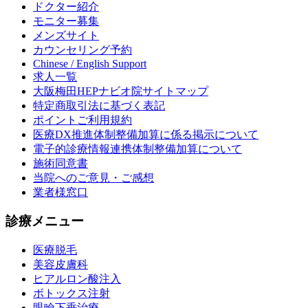
ドクター紹介
モニター募集
メンズサイト
カウンセリング予約
Chinese / English Support
求人一覧
大阪梅田HEPナビオ院サイトマップ
特定商取引法に基づく表記
ポイントご利用規約
医療DX推進体制整備加算に係る掲示について
電子的診療情報連携体制整備加算について
施術同意書
当院へのご意見・ご感想
業者様窓口
診療メニュー
医療脱毛
美容皮膚科
ヒアルロン酸注入
ボトックス注射
眼瞼下垂治療