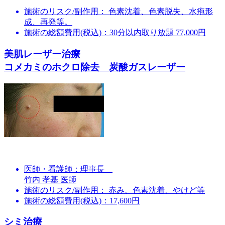
施術のリスク/副作用：
色素沈着、色素脱失、水疱形
成、再発等。
施術の総額費用(税込)：
30分以内取り放題 77,000円
美肌レーザー治療
コメカミのホクロ除去 炭酸ガスレーザー
医師・看護師：
理事長
竹内 孝基 医師
施術のリスク/副作用：
赤み、色素沈着、やけど等
施術の総額費用(税込)：
17,600円
シミ治療