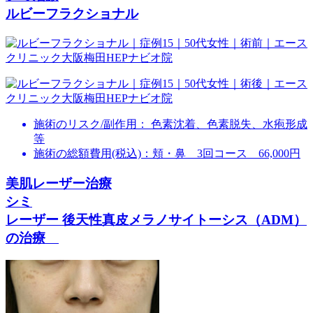
ルビーフラクショナル
施術のリスク/副作用：
色素沈着、色素脱失、水疱形成
等
施術の総額費用(税込)：
頬・鼻 3回コース 66,000円
美肌レーザー治療
シミ
レーザー 後天性真皮メラノサイトーシス（ADM）
の治療