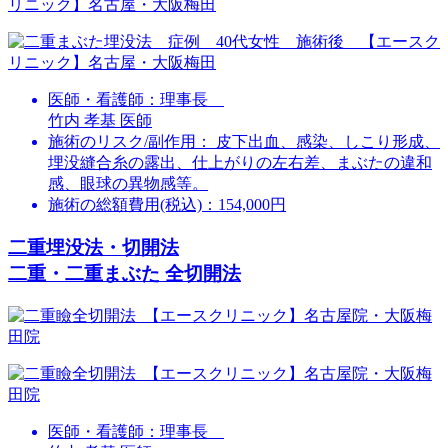
医師・看護師：
理事長
竹内 孝基 医師
施術のリスク/副作用：
皮下出血、感染、しこり形成、
埋没縫合糸の露出、仕上がりの左右差、まぶたの違和
感、眼球の異物感等。
施術の総額費用(税込)：
154,000円
二重埋没法・切開法
二重・二重まぶた 全切開法
医師・看護師：
理事長