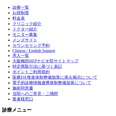
診療一覧
お得制度
料金表
クリニック紹介
ドクター紹介
モニター募集
メンズサイト
カウンセリング予約
Chinese / English Support
求人一覧
大阪梅田HEPナビオ院サイトマップ
特定商取引法に基づく表記
ポイントご利用規約
医療DX推進体制整備加算に係る掲示について
電子的診療情報連携体制整備加算について
施術同意書
当院へのご意見・ご感想
業者様窓口
診療メニュー