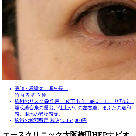
医師・看護師：
理事長
竹内 孝基 医師
施術のリスク/副作用：
皮下出血、感染、しこり形成、
埋没縫合糸の露出、仕上がりの左右差、まぶたの違和
感、眼球の異物感等。
施術の総額費用(税込)：
154,000円
エースクリニック大阪梅田HEPナビオ