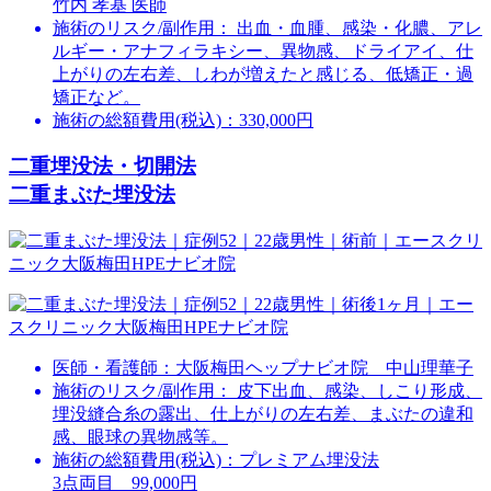
竹内 孝基 医師
施術のリスク/副作用：
出血・血腫、感染・化膿、アレ
ルギー・アナフィラキシー、異物感、ドライアイ、仕
上がりの左右差、しわが増えたと感じる、低矯正・過
矯正など。
施術の総額費用(税込)：
330,000円
二重埋没法・切開法
二重まぶた埋没法
医師・看護師：
大阪梅田ヘップナビオ院 中山理華子
施術のリスク/副作用：
皮下出血、感染、しこり形成、
埋没縫合糸の露出、仕上がりの左右差、まぶたの違和
感、眼球の異物感等。
施術の総額費用(税込)：
プレミアム埋没法⁣⁣
3点両目 99,000円⁣