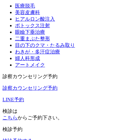
医療脱毛
美容皮膚科
ヒアルロン酸注入
ボトックス注射
眼瞼下垂治療
二重まぶた整形
目の下のクマ・たるみ取り
わきが・多汗症治療
婦人科形成
アートメイク
診察カウンセリング予約
診察カウンセリング予約
LINE予約
検診は
こちら
からご予約下さい。
検診予約