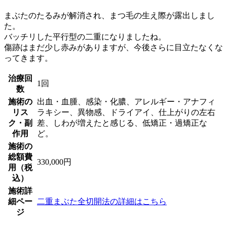
まぶたのたるみが解消され、まつ毛の生え際が露出しまし
た。
バッチリした平行型の二重になりましたね。
傷跡はまだ少し赤みがありますが、今後さらに目立たなくな
ってきます。 ⁡
治療回
1回
数
施術の
出血・血腫、感染・化膿、アレルギー・アナフィ
リス
ラキシー、異物感、ドライアイ、仕上がりの左右
ク・副
差、しわが増えたと感じる、低矯正・過矯正な
作用
ど。
施術の
総額費
330,000円
用（税
込）
施術詳
細ペー
二重まぶた全切開法の詳細はこちら
ジ