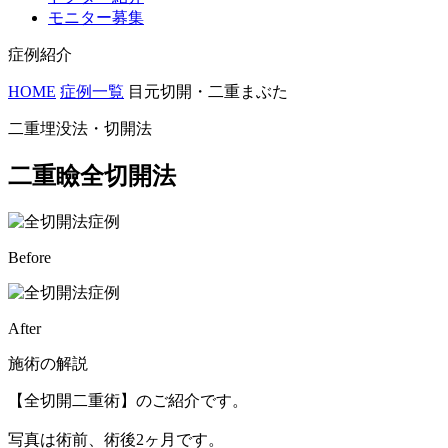
モニター募集
症例紹介
HOME
症例一覧
目元切開・二重まぶた
二重埋没法・切開法
二重瞼全切開法
Before
After
施術の解説
【全切開二重術】のご紹介です。
写真は術前、術後2ヶ月です。