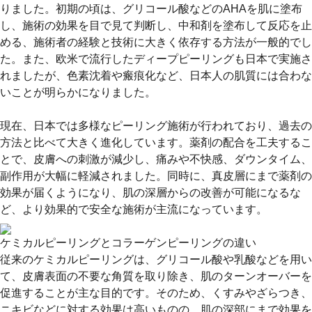
りました。初期の頃は、グリコール酸などのAHAを肌に塗布
し、施術の効果を目で見て判断し、中和剤を塗布して反応を止
める、施術者の経験と技術に大きく依存する方法が一般的でし
た。また、欧米で流行したディープピーリングも日本で実施さ
れましたが、色素沈着や瘢痕化など、日本人の肌質には合わな
いことが明らかになりました。
現在、日本では多様なピーリング施術が行われており、過去の
方法と比べて大きく進化しています。薬剤の配合を工夫するこ
とで、皮膚への刺激が減少し、痛みや不快感、ダウンタイム、
副作用が大幅に軽減されました。同時に、真皮層にまで薬剤の
効果が届くようになり、肌の深層からの改善が可能になるな
ど、より効果的で安全な施術が主流になっています。
ケミカルピーリングとコラーゲンピーリングの違い
従来のケミカルピーリングは、グリコール酸や乳酸などを用い
て、皮膚表面の不要な角質を取り除き、肌のターンオーバーを
促進することが主な目的です。そのため、くすみやざらつき、
ニキビなどに対する効果は高いものの、肌の深部にまで効果を