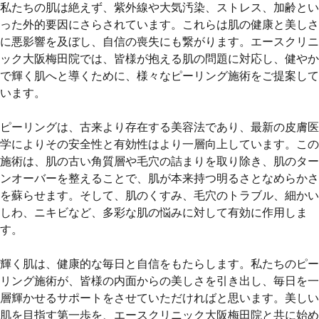
私たちの肌は絶えず、紫外線や大気汚染、ストレス、加齢とい
った外的要因にさらされています。これらは肌の健康と美しさ
に悪影響を及ぼし、自信の喪失にも繋がります。エースクリニ
ック大阪梅田院では、皆様が抱える肌の問題に対応し、健やか
で輝く肌へと導くために、様々なピーリング施術をご提案して
います。
ピーリングは、古来より存在する美容法であり、最新の皮膚医
学によりその安全性と有効性はより一層向上しています。この
施術は、肌の古い角質層や毛穴の詰まりを取り除き、肌のター
ンオーバーを整えることで、肌が本来持つ明るさとなめらかさ
を蘇らせます。そして、肌のくすみ、毛穴のトラブル、細かい
しわ、ニキビなど、多彩な肌の悩みに対して有効に作用しま
す。
輝く肌は、健康的な毎日と自信をもたらします。私たちのピー
リング施術が、皆様の内面からの美しさを引き出し、毎日を一
層輝かせるサポートをさせていただければと思います。美しい
肌を目指す第一歩を、エースクリニック大阪梅田院と共に始め