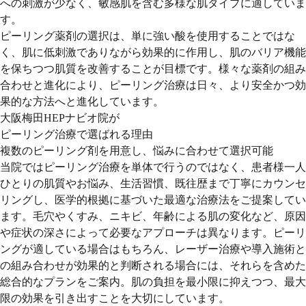
への刺激が少なく、敏感肌を含む多様な肌タイプに適していま
す。
ピーリング薬剤の選択は、単に強い酸を使用することではな
く、肌に低刺激でありながら効果的に作用し、肌のバリア機能
を保ちつつ肌質を改善することが目標です。様々な薬剤の組み
合わせと進化により、ピーリング治療は日々、より安全かつ効
果的な方法へと進化しています。
大阪梅田HEPナビオ院が
ピーリング治療で選ばれる理由
複数のピーリング剤を用意し、悩みに合わせて選択可能
当院ではピーリング治療を単体で行うのではなく、患者様一人
ひとりの肌質やお悩み、生活習慣、既往歴まで丁寧にカウンセ
リングし、医学的根拠に基づいた最適な治療法をご提案してい
ます。毛穴やくすみ、ニキビ、年齢による肌の変化など、原因
や症状の深さによって必要なアプローチは異なります。ピーリ
ングが適している場合はもちろん、レーザー治療や導入施術と
の組み合わせが効果的と判断される場合には、それらを含めた
総合的なプランをご案内。肌の負担を最小限に抑えつつ、最大
限の効果を引き出すことを大切にしています。