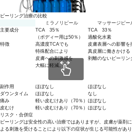
ピーリング治療の比較
ミラノリピール
マッサージピー
主要成分
TCA 35％
TCA 33％
（ボディー用は50％）
過酸化水素
特徴
高濃度TCAでも
皮膚表層への影響を
特殊配合により
真皮層に働きかける
皮膚への刺激感を
剥離のないピーリン
大幅に軽減。
副作用
ほぼなし
ほぼなし
ダウンタイム
ほぼなし
なし
痛み
軽い皮むけあり（70％）
ほぼなし
皮むけ
軽い皮むけあり（70％）
ほぼなし
リスク・合併症
ピーリングは安全性の高い治療ではありますが、皮膚が薬剤に
よる刺激を受けることにより以下の症状が生じる可能性があり