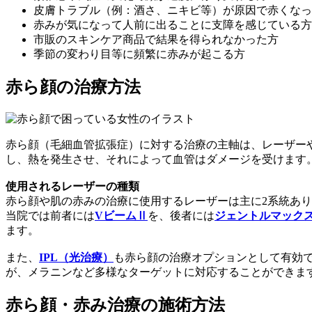
皮膚トラブル（例：酒さ、ニキビ等）が原因で赤くなっ
赤みが気になって人前に出ることに支障を感じている方
市販のスキンケア商品で結果を得られなかった方
季節の変わり目等に頻繁に赤みが起こる方
赤ら顔の治療方法
赤ら顔（毛細血管拡張症）に対する治療の主軸は、レーザー
し、熱を発生させ、それによって血管はダメージを受けます
使用されるレーザーの種類
赤ら顔や肌の赤みの治療に使用するレーザーは主に2系統ありま
当院では前者には
VビームⅡ
を、後者には
ジェントルマック
ます。
また、
IPL（光治療）
も赤ら顔の治療オプションとして有効で
が、メラニンなど多様なターゲットに対応することができま
赤ら顔・赤み治療の施術方法