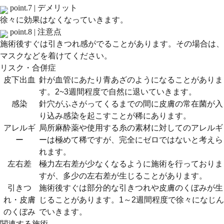
point.7 |
デメリット
徐々に効果はなくなっていきます。
point.8 |
注意点
施術後すぐは引きつれ感がでることがあります。その場合は、
マスクなどを着けてください。
リスク・合併症
皮下出血
針が血管にあたり青あざのようになることがありま
す。2~3週間程度で自然に退いていきます。
感染
針穴がふさがってくるまでの間に皮膚の常在菌が入
り込み感染を起こすことが稀にあります。
アレルギ
局所麻酔薬や使用する糸の素材に対してのアレルギ
ー
ーは極めて稀ですが、完全にゼロではないと考えら
れます。
左右差
極力左右差が少なくなるように施術を行っておりま
すが、多少の左右差が生じることがあります。
引きつ
施術後すぐは部分的な引きつれや皮膚のくぼみが生
れ・皮膚
じることがあります。1～2週間程度で徐々になじん
のくぼみ
でいきます。
関連する施術